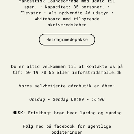
fantastisk loungeområde med udkig til
søen. • Kapacitet: 35 personer. •
Elevator • Alt nødvendig AV udstyr •
Whiteboard med tilhørende
skriveredskaber
Heldagsmødepakke
Du er altid velkommen til at kontakte os på
tlf: 60 19 70 66 eller info@stridsmolle.dk
Vores selvbetjente gårdbutik er åben:
Onsdag - Søndag 08:00 - 16:00
HUSK
: Friskbagt brød hver lørdag og søndag
Følg med på
facebook
for ugentlige
opdateringer